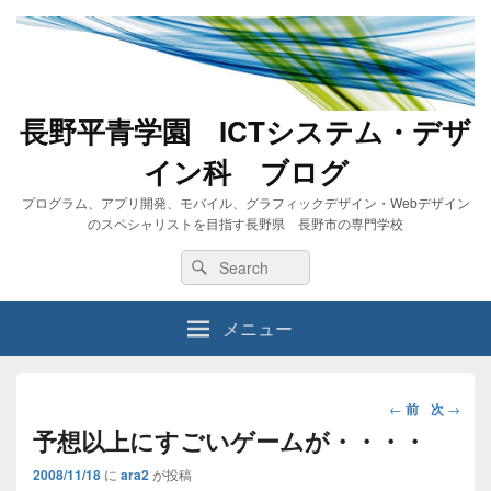
長野平青学園 ICTシステム・デザ
イン科 ブログ
プログラム、アプリ開発、モバイル、グラフィックデザイン・Webデザイン
のスペシャリストを目指す長野県 長野市の専門学校
Search
Search
for:
メニュー
投
←
前
次
→
稿
予想以上にすごいゲームが・・・・
ナ
2008/11/18
に
ara2
が投稿
ビ