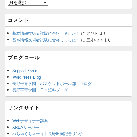
月
別
ア
コメント
ー
カ
基本情報技術者試験に合格しました！
に
アヤト
より
イ
基本情報技術者試験に合格しました！
に
三才の中
より
ブ
ブログロール
Support Forum
WordPress Blog
長野平青学園 バスケットボール部 ブログ
長野平青学園 日本語科ブログ
リンクサイト
Webデザイナー辞典
XREAサーバー
ぺちゃくちゃナイト長野出演記念リンク