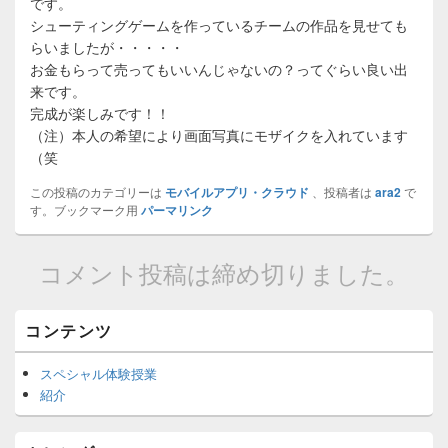
です。
シューティングゲームを作っているチームの作品を見せても
らいましたが・・・・・
お金もらって売ってもいいんじゃないの？ってぐらい良い出
来です。
完成が楽しみです！！
（注）本人の希望により画面写真にモザイクを入れています
（笑
この投稿のカテゴリーは
モバイルアプリ・クラウド
、投稿者は
ara2
で
す。ブックマーク用
パーマリンク
コメント投稿は締め切りました。
Primary
コンテンツ
Sidebar
Widget
スペシャル体験授業
Area
紹介