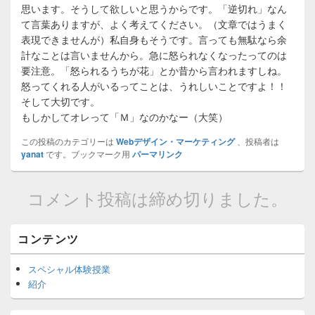
思います。そうして欲しいと思うからです。「逆切れ」なん
て言葉ありますが、よく考えてください。（文章ではうまく
表現できませんが）私自身もそうです。言っても無駄なら余
計なことは言いませんから。急に怒られなくなったってのは
要注意。「怒られるうちが花」とか昔から言われますしね。
怒ってくれる人がいるってことは、うれしいことですよ！！
そして大切です。
もしかしてオレって「Ｍ」なのかなー（大笑）
この投稿のカテゴリーは
Webデザイン・マーケティング
、投稿者は
yanat
です。ブックマーク用
パーマリンク
コメント投稿は締め切りました。
Primary
コンテンツ
Sidebar
Widget
スペシャル体験授業
Area
紹介