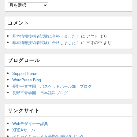
月
別
ア
コメント
ー
カ
基本情報技術者試験に合格しました！
に
アヤト
より
イ
基本情報技術者試験に合格しました！
に
三才の中
より
ブ
ブログロール
Support Forum
WordPress Blog
長野平青学園 バスケットボール部 ブログ
長野平青学園 日本語科ブログ
リンクサイト
Webデザイナー辞典
XREAサーバー
ぺちゃくちゃナイト長野出演記念リンク