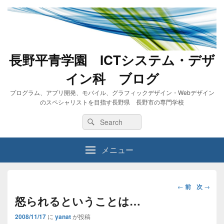
長野平青学園 ICTシステム・デザ
イン科 ブログ
プログラム、アプリ開発、モバイル、グラフィックデザイン・Webデザイン
のスペシャリストを目指す長野県 長野市の専門学校
Search
Search
for:
メニュー
投
←
前
次
→
稿
怒られるということは…
ナ
2008/11/17
に
yanat
が投稿
ビ