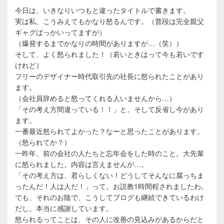
ゲ
今日は、いきなりいつもと違ったタイトルで書きます。
ー
実は私、こうみえてもかなり怒るんです。（普段は完全親父
シ
ギャグばっかいってますが）
ョ
（爆発するまでかなりの時間がありますが…（笑））
ン
そして、よく怒られました！（若いときはって今も若いです
けれど）
フリーのデザイナー時代取引先の社長に怒られたことがあり
ます。
（会社員辞めると怒ってくれる人いませんから…）
「その考え方間違っている！！」と。そして反省し今があり
ます。
一番最近怒られてよかった？なーと思ったことがあります。
（怒られてか？）
一昨年、前の会社の人たちと忘年会をした時のこと。大先輩
に怒られました。内容は言えませんが…。
「その考え方は、君らしくない！どうしてそんなに腐っちま
ったんだ！人は人だ！」って。お説教1時間程されましたわ。
でも、それのお陰で、こうしてブログも継続できているわけ
だし。本当に感謝しています。
怒られるってことは、その人に改善の見込みがあるからだと