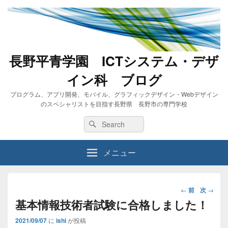
長野平青学園 ICTシステム・デザ
イン科 ブログ
プログラム、アプリ開発、モバイル、グラフィックデザイン・Webデザイン
のスペシャリストを目指す長野県 長野市の専門学校
Search
Search
for:
メニュー
投
←
前
次
→
稿
基本情報技術者試験に合格しました！
ナ
2021/09/07
に
ishi
が投稿
ビ