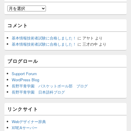
月
別
ア
コメント
ー
カ
基本情報技術者試験に合格しました！
に
アヤト
より
イ
基本情報技術者試験に合格しました！
に
三才の中
より
ブ
ブログロール
Support Forum
WordPress Blog
長野平青学園 バスケットボール部 ブログ
長野平青学園 日本語科ブログ
リンクサイト
Webデザイナー辞典
XREAサーバー