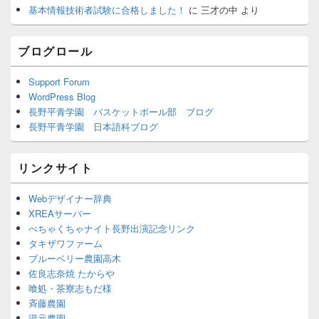
基本情報技術者試験に合格しました！
に
三才の中
より
ブ
ブログロール
Support Forum
WordPress Blog
長野平青学園 バスケットボール部 ブログ
長野平青学園 日本語科ブログ
リンクサイト
Webデザイナー辞典
XREAサーバー
ぺちゃくちゃナイト長野出演記念リンク
タキザワファーム
ブルーベリー農園高木
佐良志奈焼 たからや
喰処・茶寮志もだ様
斉藤農園
湯元農園