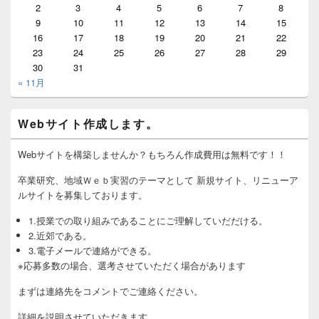
2
3
4
5
6
7
8
9
10
11
12
13
14
15
16
17
18
19
20
21
22
23
24
25
26
27
28
29
30
31
« 11月
Webサイト作成します。
Webサイトを構築しませんか？もちろん作成費用は無料です！！
卒業研究、地域Ｗｅｂ実習のテーマとして 新規サイト、リニューア
ルサイトを募集しております。
1.授業での取り組みであることにご理解していだだける。
2.近郊である。
3.電子メールで連絡ができる。
※応募多数の場合、選考させていただく場合があります
まずは連絡先をコメントでご連絡ください。
詳細を説明させていただきます.