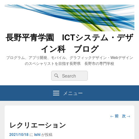
長野平青学園 ICTシステム・デザ
イン科 ブログ
プログラム、アプリ開発、モバイル、グラフィックデザイン・Webデザイン
のスペシャリストを目指す長野県 長野市の専門学校
Search
Search
for:
メニュー
投
←
前
次
→
稿
レクリエーション
ナ
2021/10/18
に
ishi
が投稿
ビ