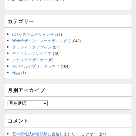
カテゴリー
ICTシステムデザイン科
(31)
Webデザイン・マーケティング
(1,043)
グラフィックデザイン
(57)
テクニカルエンジニア
(18)
メディアデザイナー
(5)
モバイルアプリ・クラウド
(164)
作品
(1)
月別アーカイブ
月
別
ア
コメント
ー
カ
基本情報技術者試験に合格しました！
に
アヤト
より
イ