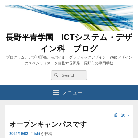
長野平青学園 ICTシステム・デザ
イン科 ブログ
プログラム、アプリ開発、モバイル、グラフィックデザイン・Webデザイン
のスペシャリストを目指す長野県 長野市の専門学校
Search
Search
for:
メニュー
投
←
前
次
→
稿
オープンキャンパスです
ナ
2021/10/02
に
ishi
が投稿
ビ