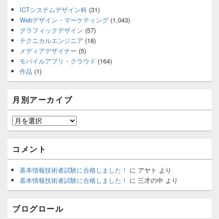
ICTシステムデザイン科
(31)
Webデザイン・マーケティング
(1,043)
グラフィックデザイン
(57)
テクニカルエンジニア
(18)
メディアデザイナー
(5)
モバイルアプリ・クラウド
(164)
作品
(1)
月別アーカイブ
月
別
ア
コメント
ー
カ
基本情報技術者試験に合格しました！
に
アヤト
より
イ
基本情報技術者試験に合格しました！
に
三才の中
より
ブ
ブログロール