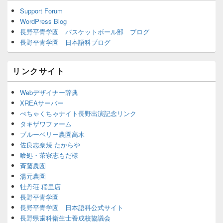
Support Forum
WordPress Blog
長野平青学園 バスケットボール部 ブログ
長野平青学園 日本語科ブログ
リンクサイト
Webデザイナー辞典
XREAサーバー
ぺちゃくちゃナイト長野出演記念リンク
タキザワファーム
ブルーベリー農園高木
佐良志奈焼 たからや
喰処・茶寮志もだ様
斉藤農園
湯元農園
牡丹荘 稲里店
長野平青学園
長野平青学園 日本語科公式サイト
長野県歯科衛生士養成校協議会